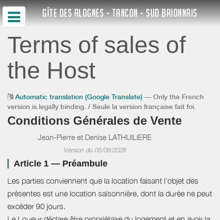
GÎTE DES ALOGNES - TANCON - SUD BRIONNAIS
Terms of sales of
the Host
Automatic translation (Google Translate)
— Only the French
version is legally binding. / Seule la version française fait foi.
Conditions Générales de Vente
Jean-Pierre et Denise LATHUILIERE
Version du 05/08/2026
Article 1 — Préambule
Les parties conviennent que la location faisant l'objet des
présentes est une location saisonnière, dont la durée ne peut
excéder 90 jours.
Le Loueur déclare être propriétaire du logement et en avoir la